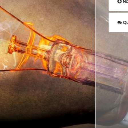
Nã
Qu