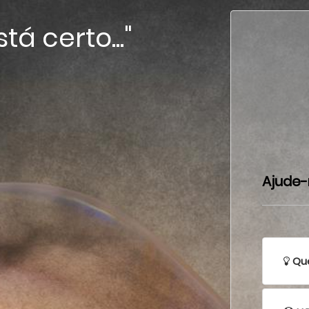
á certo..."
Ajude-
Que